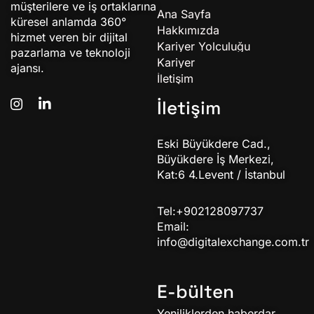
müşterilere ve iş ortaklarına
Ana Sayfa
küresel anlamda 360°
Hakkımızda
hizmet veren bir dijital
Kariyer Yolculuğu
pazarlama ve teknoloji
Kariyer
ajansı.
İletişim
İletişim
Eski Büyükdere Cad.,
Büyükdere İş Merkezi,
Kat:6 4.Levent / İstanbul
Tel:+902128097737
Email:
info@digitalexchange.com.tr
E-bülten
Yeniliklerden haberdar