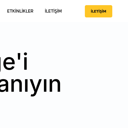
ETKINLIKLER
İLETIŞIM
İLETIŞIM
e'i
anıyın