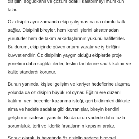
disiplin, soğukkanlı ve çözüm odaklı kalabilmeyi mümkün
kılar.
Öz disiplin aynı zamanda ekip çalışmasına da olumlu katkı
sağlar. Disiplinli bireyler, hem kendi işlerini aksatmadan
yürütürler hem de takım arkadaşlarının yükünü hafifletirler.
Bu durum, ekip içinde güven ortamı yaratır ve iş birliğini
kuvvetlendirir. Öz disiplinin yaygın olduğu ekiplerde proje
yönetimi daha sağlıklı ilerler, teslim tarihlerine sadık kalınır ve
kalite standardı korunur.
Bunun yanında, kişisel gelişim ve kariyer hedeflerine ulaşma
yolunda da öz disiplin büyük rol oynar. Eğitimlere düzenli
katılım, yeni beceriler kazanma isteği, geri bildirimleri dikkate
alma ve hedefe sadakat gibi davranışlar, bireyin kendini
geliştirme iradesini yansıtır. Bu da uzun vadede daha fazla
sorumluluk, terfi ve liderlik fırsatlarının kapısını aralar.
Sonuç olarak, iş hayatında öz disiplin sadece bireysel